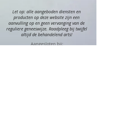
Let op: alle aangeboden diensten en
producten op deze website zijn een
aanvulling op en geen vervanging van de
reguliere geneeswijze. Raadpleeg bij twijfel
altijd de behandelend arts!
Aangesloten bij:
Officieel distributeur van: