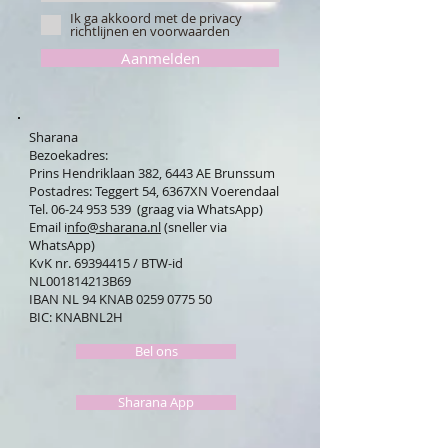
Ik ga akkoord met de privacy
richtlijnen en voorwaarden
Aanmelden
Sharana
Bezoekadres:
Prins Hendriklaan 382, 6443 AE Brunssum
Postadres: Teggert 54, 6367XN Voerendaal
Tel. 06-24 953 539 (graag via WhatsApp)
Email i
nfo@sharana.nl
(sneller via
WhatsApp)
KvK nr.
69394415
/ BTW-id
NL001814213B69
IBAN NL 94 KNAB
0259 0775 50
BIC: KNABNL2H
Bel ons
Sharana App