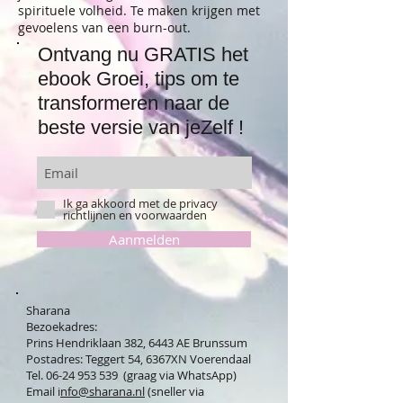
spirituele volheid. Te maken krijgen met
gevoelens van een burn-out.
Ontvang nu GRATIS het
ebook Groei, tips om te
transformeren naar de
beste versie van jeZelf !
Ik ga akkoord met de privacy
richtlijnen en voorwaarden
Aanmelden
Sharana
Bezoekadres:
Prins Hendriklaan 382, 6443 AE Brunssum
Postadres: Teggert 54, 6367XN Voerendaal
Tel. 06-24 953 539 (graag via WhatsApp)
Email i
nfo@sharana.nl
(sneller via