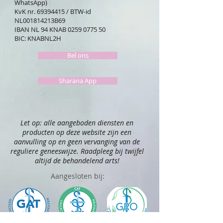
WhatsApp)
KvK nr.
69394415
/ BTW-id
NL001814213B69
IBAN NL 94 KNAB
0259 0775 50
BIC: KNABNL2H
Bel ons
Sharana App
Let op: alle aangeboden diensten en
producten op deze website zijn een
aanvulling op en geen vervanging van de
reguliere geneeswijze. Raadpleeg bij twijfel
altijd de behandelend arts!
Aangesloten bij: