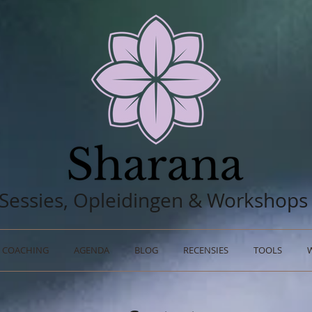
Sessies, Opleidingen & Workshops
COACHING
AGENDA
BLOG
RECENSIES
TOOLS