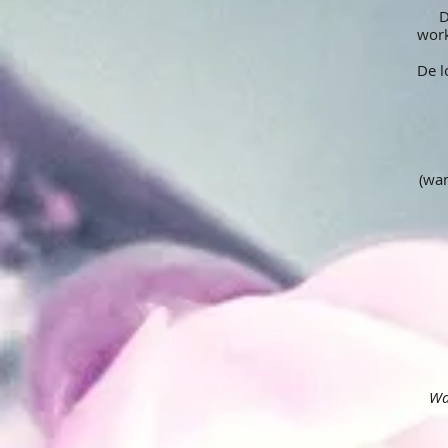
D
work
De l
(wan
Wa