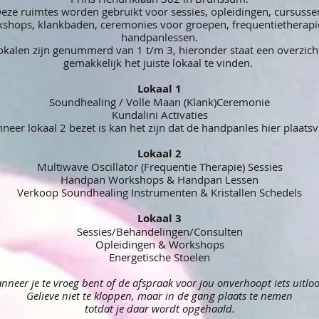
eze ruimtes worden gebruikt voor sessies, opleidingen, cursusse
shops, klankbaden, ceremonies voor groepen, frequentietherapi
handpanlessen.
okalen zijn genummerd van 1 t/m 3, hieronder staat een overzic
gemakkelijk het juiste lokaal te vinden.
Lokaal 1
Soundhealing / Volle Maan (Klank)Ceremonie
Kundalini Activaties
neer lokaal 2 bezet is kan het zijn dat de handpanles hier plaatsv
Lokaal 2
Multiwave Oscillator (Frequentie Therapie) Sessies
Handpan Workshops & Handpan Lessen
Verkoop Soundhealing Instrumenten & Kristallen Schedels
Lokaal 3
Sessies/Behandelingen/Consulten
Opleidingen & Workshops
Energetische Stoelen
nneer je te vroeg bent of de afspraak voor jou onverhoopt iets uitloo
Gelieve niet te kloppen, maar in de gang plaats te nemen
totdat je daar wordt opgehaald.