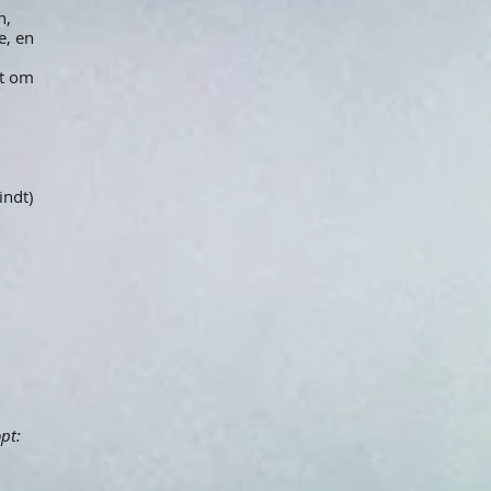
n,
e, en
ht om
indt)
pt: