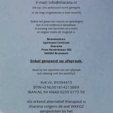
E-mail:
info@sharana.nl
(let op: ons antwoord komt geregeld
in de map ongewenste e-mail terecht)
Tijdens het geven van sessies en opleidingen
ben ik niet telefonisch bereikbaar.
Ik ontvang veel berichten en e-mails
en reageer zodra dit mogelijk is.
Bezoekadres:
Spiritueel Centrum
Sharana
Prins Hendriklaan 382
6443AE Brunssum
Enkel geopend op afspraak.
Houd bij het inplannen van een afspraak
aub rekening met een wachttijd.
KvK nr. 69394415
BTW-id NL001814213B69
IBAN NL 94 KNAB 0259 0775 50
Als erkend alternatief therapeut is
Sharana volgens de wet WKKGZ
aangesloten bij het