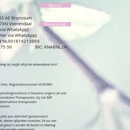
Bel ons
443 AE Brunssum
67XN Voerendaal
Sharana App
 via WhatsApp)
eller via WhatsApp)
id NL001814213B69
59 0775 50 BIC: KNABNL2H
eg bij twijfel altijd de behandelend arts!
 Cirkel, Registratienummer M18/0961.
opleidingsinstituut is Sharana volgens de wet
ternatieve Therapeuten, bij het BAT
alternatieve therapeuten
apeuten.
e plek
pas
definitief gereserveerd.
t, dienen af
spraken minstens 24 uur van
het geval is worden de kosten in rekening
it kan worden aangetoond.