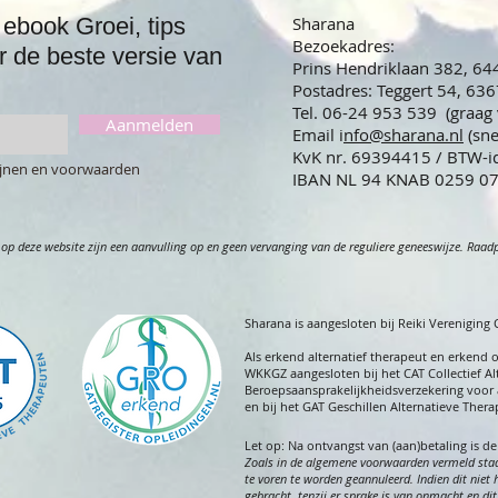
ebook Groei, tips
Sharana
Bezoekadres:
r de beste versie van
Prins Hendriklaan 382, 6
Postadres: Teggert 54, 63
Tel. 06-24 953 539 (graag
Aanmelden
Email i
nfo@sharana.nl
(sn
KvK nr. 69394415 / BTW-
lijnen en voorwaarden
IBAN NL 94 KNAB 02
op deze website zijn een aanvulling op en geen vervanging van de reguliere geneeswijze. Raadple
Sharana is aangesloten bij Reiki Vereniging
A
ls erkend alternatief therapeut en erkend 
WKKGZ aangesloten bij het CAT Collectief Al
Beroepsaansprakelijkheidsverzekering voor 
en bij het GAT Geschillen Alternatieve Ther
Let op:
Na ontvangst van (aan)betaling is d
Zoals in de algemene voorwaarde
n vermeld staa
te voren te worden geannuleerd. Indien dit niet 
gebracht, tenzij er sprake is van onmacht en d