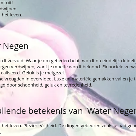
mt uit!
dwijnen.
 het leven.
r Negen
rdt vervuld! Waar je om gebeden hebt, wordt nu eindelijk duideli
zorgen verdwijnen, want je moeite wordt beloond. Financiële verw
aliseerd. Geluk is je metgezel.
ine vreugden in overvloed. Luxe en materiële gemakken vallen je te
gd door schoonheid, geluk en tevredenheid.
llende betekenis van 'Water Nege
 het leven. Plezier. Vrijheid. De dingen gebeuren zoals je had geh
.