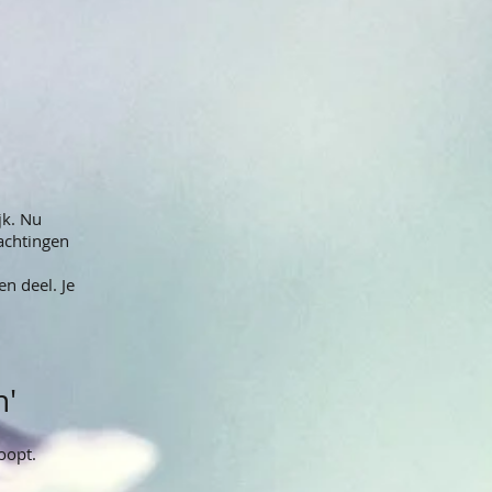
jk. Nu
achtingen
n deel. Je
n'
oopt.