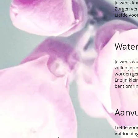
Je wens ko
Zorgen ver
Liefde voor
Wate
Je wens wo
zullen je 
worden gere
Er zijn kle
bent omrin
Aanvu
Liefde voor
Voldoening