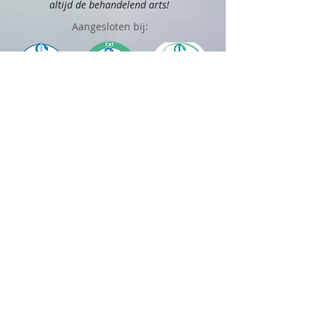
altijd de behandelend arts!
Aangesloten bij:
Officieel distributeur van:
Sharana is aangesloten bij Reiki Vereniging Cirkel,
Registratienummer M18/0961.