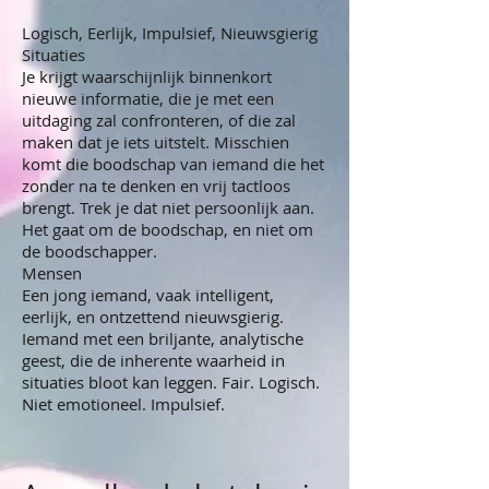
Logisch, Eerlijk, Impulsief, Nieuwsgierig
Situaties
Je krijgt waarschijnlijk binnenkort
nieuwe informatie, die je met een
uitdaging zal confronteren, of die zal
maken dat je iets uitstelt. Misschien
komt die boodschap van iemand die het
zonder na te denken en vrij tactloos
brengt. Trek je dat niet persoonlijk aan.
Het gaat om de boodschap, en niet om
de boodschapper.
Mensen
Een jong iemand, vaak intelligent,
eerlijk, en ontzettend nieuwsgierig.
Iemand met een briljante, analytische
geest, die de inherente waarheid in
situaties bloot kan leggen. Fair. Logisch.
Niet emotioneel. Impulsief.