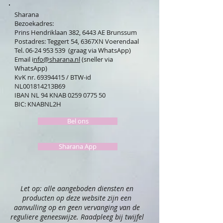
Sharana
Bezoekadres:
Prins Hendriklaan 382, 6443 AE Brunssum
Postadres: Teggert 54, 6367XN Voerendaal
Tel. 06-24 953 539 (graag via WhatsApp)
Email i
nfo@sharana.nl
(sneller via
WhatsApp)
KvK nr.
69394415
/ BTW-id
NL001814213B69
IBAN NL 94 KNAB
0259 0775 50
BIC: KNABNL2H
Bel ons
Sharana App
Let op: alle aangeboden diensten en
producten op deze website zijn een
aanvulling op en geen vervanging van de
reguliere geneeswijze. Raadpleeg bij twijfel