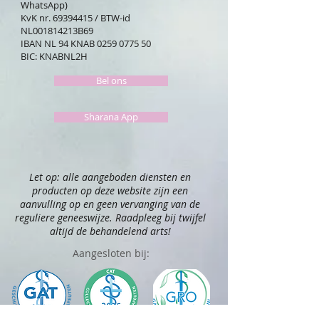
WhatsApp)
KvK nr.
69394415
/ BTW-id
NL001814213B69
IBAN NL 94 KNAB
0259 0775 50
BIC: KNABNL2H
Bel ons
Sharana App
Let op: alle aangeboden diensten en
producten op deze website zijn een
aanvulling op en geen vervanging van de
reguliere geneeswijze. Raadpleeg bij twijfel
altijd de behandelend arts!
Aangesloten bij: