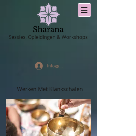
Sessies, Opleidingen & Workshops
Inloggen
Werken Met Klankschalen