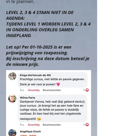
in te plannen.
LEVEL 2, 3 & 4 STAAN NIET IN DE
AGENDA:
TIJDENS LEVEL 1 WORDEN LEVEL 2, 3 & 4
IN ONDERLING OVERLEG SAMEN
INGEPLAND.
Let op! Per
01-10-2025
is er een
prijswijziging van toepassing.
Bij inschrijving na deze datum betaal je
de nieuwe prijs.