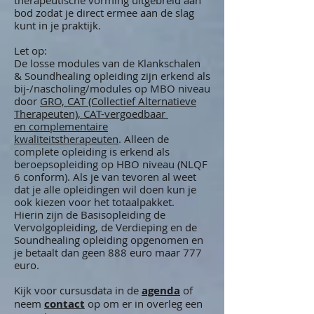
therapeutische vorming uitgebreid aan
bod zodat je direct ermee aan de slag
kunt in je praktijk.
Let op:
De losse modules van de Klankschalen
& Soundhealing opleiding zijn erkend als
bij-/nascholing/modules op MBO niveau
door
GRO, CAT (Collectief Alternatieve
Therapeuten), CAT-vergoedbaar
en complementaire
kwaliteitstherapeuten
. Alleen de
complete opleiding is erkend als
beroepsopleiding op HBO niveau (NLQF
6 conform).​ Als je van tevoren al weet
dat je alle opleidingen wil doen kun je
ook kiezen voor het totaalpakket.
Hierin zijn de Basisopleiding de
Vervolgopleiding, de Verdieping en de
Soundhealing opleiding opgenomen en
je betaalt dan geen 888 euro maar 777
euro.
Kijk voor cursusdata in de
agenda
of
neem
contact
op om er in overleg een