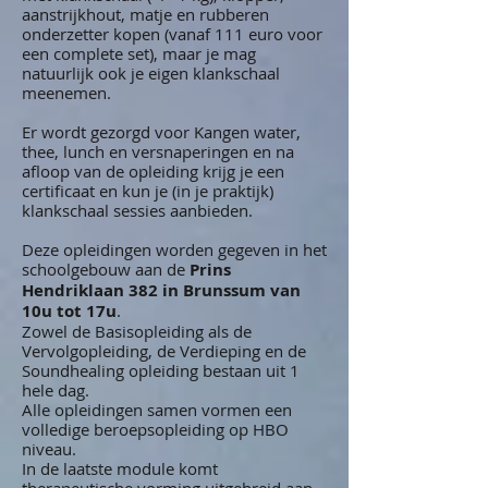
aanstrijkhout, matje en rubberen
onderzetter kopen (vanaf 111 euro voor
een complete set), maar je mag
natuurlijk ook je eigen klankschaal
meenemen.
Er wordt gezorgd voor Kangen water,
thee, lunch en versnaperingen en na
afloop van de opleiding krijg je een
certificaat en kun je (in je praktijk)
klankschaal sessies aanbieden.
Deze opleidingen worden gegeven in het
schoolgebouw aan de
Prins
Hendriklaan 382 in Brunssum van
10u tot 17u
.
Zowel de Basisopleiding als de
Vervolgopleiding, de Verdieping en de
Soundhealing opleiding bestaan uit 1
hele dag.
Alle opleidingen samen vormen een
volledige beroepsopleiding op HBO
niveau.
In de laatste module komt