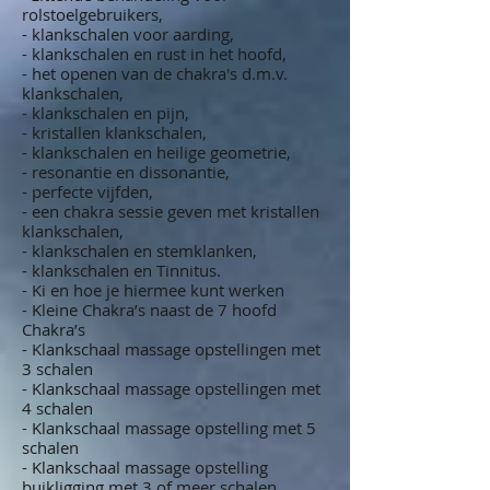
rolstoelgebruikers,
- klankschalen voor aarding,
- klankschalen en rust in het hoofd,
- het openen van de chakra's d.m.v.
klankschalen,
- klankschalen en pijn,
- kristallen klankschalen,
- klankschalen en heilige geometrie,
- resonantie en dissonantie,
- perfecte vijfden,
- een chakra sessie geven met kristallen
klankschalen,
- klankschalen en stemklanken,
- klankschalen en Tinnitus.
- Ki en hoe je hiermee kunt werken
- Kleine Chakra’s naast de 7 hoofd
Chakra’s
- Klankschaal massage opstellingen met
3 schalen
- Klankschaal massage opstellingen met
4 schalen
- Klankschaal massage opstelling met 5
schalen
- Klankschaal massage opstelling
buikligging met 3 of meer schalen