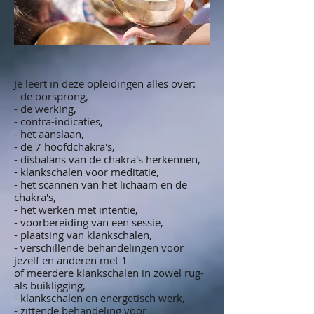
Je leert in deze opleidingen alles over:
- de oorsprong,
- de werking,
- contra-indicaties,
- het aanslaan,
- de 7 hoofdchakra's,
- disbalans van de chakra's herkennen,
- klankschalen voor meditatie,
- het scannen van het lichaam en de
chakra's,
- het werken met intentie,
- voorbereiding van een sessie,
- plaatsing van klankschalen,
- verschillende behandelingen voor
jezelf en anderen met 1
of meerdere klankschalen in zowel rug-
als buikligging,
- klankschalen en energetisch werk,
- zittende behandeling voor