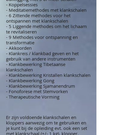
- Koppelsessies
- Meditatiemethodes met klankschalen
- 6 Zittende methodes voor het
ontspannen met klankschalen
- 5 Liggende methodes om het lichaam
te revitaliseren
- 9 Methodes voor ontspanning en
transformatie
- Akkoorden
- Klankreis / klankbad geven en het
gebruik van andere instrumenten
- Klankbewerking Tibetaanse
klankschalen
- Klankbewerking Kristallen klankschalen
- Klankbewerking Gong
- Klankbewerking Sjamanendrum
- Fonoforese met Stemvorken
- Therapeutische Vorming
Er zijn voldoende klankschalen en
kloppers aanwezig om te gebruiken en
je kunt bij de opleiding evt. ook een set
met klankschaal (+/- 1 kg), klopper,