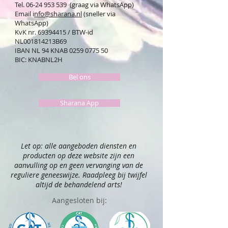
Tel. 06-24 953 539 (graag via WhatsApp)
Email i
nfo@sharana.nl
(sneller via
WhatsApp)
KvK nr.
69394415
/ BTW-id
NL001814213B69
IBAN NL 94 KNAB
0259 0775 50
BIC: KNABNL2H
Bel ons
Sharana App
Let op: alle aangeboden diensten en
producten op deze website zijn een
aanvulling op en geen vervanging van de
reguliere geneeswijze. Raadpleeg bij twijfel
altijd de behandelend arts!
Aangesloten bij: