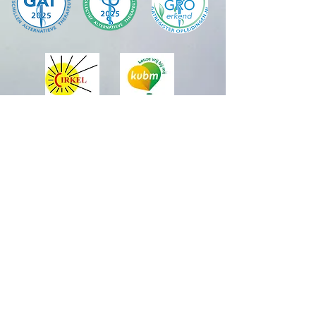
Officieel distributeur van:
Sharana is aangesloten bij Reiki Vereniging Cirkel,
Registratienummer M18/0961.
A
ls erkend alternatief therapeut en erkend
opleidingsinstituut is Sharana volgens de wet WKKGZ
aangesloten bij het CAT Collectief Alternatieve
Therapeuten, bij het BAT
Beroepsaansprakelijkheidsverzekering voor