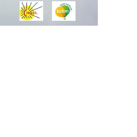
Officieel distributeur van:
Sharana is aangesloten bij Reiki Vereniging Cirkel,
Registratienummer M18/0961.
A
ls erkend alternatief therapeut en erkend
opleidingsinstituut is Sharana volgens de wet WKKGZ
aangesloten bij het CAT Collectief Alternatieve
Therapeuten, bij het BAT
Beroepsaansprakelijkheidsverzekering voor
alternatieve therapeuten
en bij het GAT Geschillen Alternatieve Therapeuten.
Let op:
Na ontvangst van (aan)betaling is de plek
pas
definitief gereserveerd.