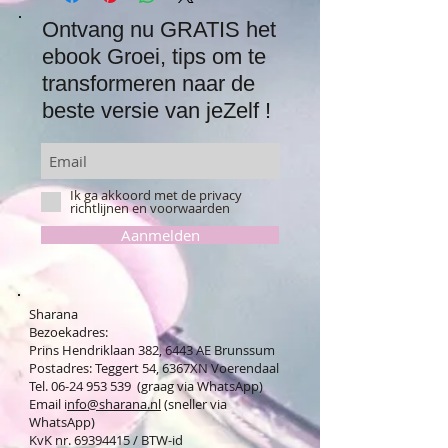
Ontvang nu GRATIS het
ebook Groei, tips om te
transformeren naar de
beste versie van jeZelf !
Ik ga akkoord met de privacy
richtlijnen en voorwaarden
Aanmelden
Sharana
Bezoekadres:
Prins Hendriklaan 382, 6443 AE Brunssum
Postadres: Teggert 54, 6367XN Voerendaal
Tel. 06-24 953 539 (graag via WhatsApp)
Email i
nfo@sharana.nl
(sneller via
WhatsApp)
KvK nr.
69394415
/ BTW-id