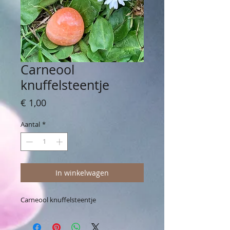
Carneool
knuffelsteentje
Prijs
€ 1,00
Aantal
*
In winkelwagen
Carneool knuffelsteentje