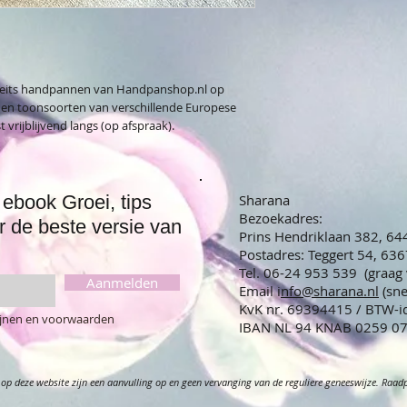
liteits handpannen van Handpanshop.nl op
n en toonsoorten van verschillende Europese
vrijblijvend langs (op afspraak).
ebook Groei, tips
Sharana
Bezoekadres:
r de beste versie van
Prins Hendriklaan 382, 6
Postadres: Teggert 54, 63
Tel. 06-24 953 539 (graag
Aanmelden
Email i
nfo@sharana.nl
(sn
KvK nr. 69394415 / BTW-
lijnen en voorwaarden
IBAN NL 94 KNAB 02
op deze website zijn een aanvulling op en geen vervanging van de reguliere geneeswijze. Raadple