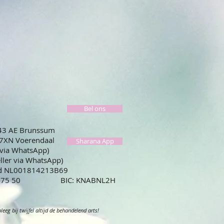
Bel ons
443 AE Brunssum
67XN Voerendaal
Sharana App
 via WhatsApp)
eller via WhatsApp)
id NL001814213B69
59 0775 50 BIC: KNABNL2H
eg bij twijfel altijd de behandelend arts!