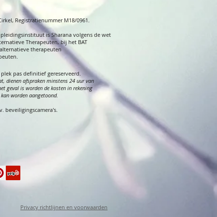
 Cirkel, Registratienummer M18/0961.
opleidingsinstituut is Sharana volgens de wet
ternatieve Therapeuten, bij het BAT
alternatieve therapeuten
apeuten.
e plek
pas
definitief gereserveerd.
t, dienen af
spraken minstens 24 uur van
het geval is worden de kosten in rekening
it kan worden aangetoond.
 beveiligingscamera's.
Privacy richtlijnen en voorwaarden