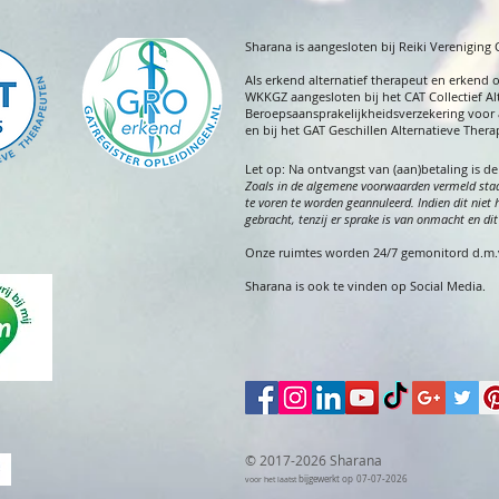
Sharana is aangesloten bij Reiki Vereniging
A
ls erkend alternatief therapeut en erkend 
WKKGZ aangesloten bij het CAT Collectief Al
Beroepsaansprakelijkheidsverzekering voor 
en bij het GAT Geschillen Alternatieve Ther
Let op:
Na ontvangst van (aan)betaling is d
Zoals in de algemene voorwaarde
n vermeld staa
te voren te worden geannuleerd. Indien dit niet 
gebracht, tenzij er sprake is van onmacht en d
Onze ruimtes worden 24/7 gemonitord d.m.v.
Sharana is ook te vinden op Social Media.
© 2017-2026 Sharana
bijgewerkt op
07
-07
-2026
voor het laatst