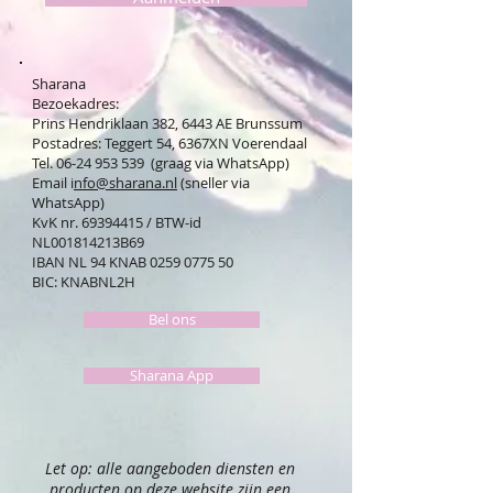
Sharana
Bezoekadres:
Prins Hendriklaan 382, 6443 AE Brunssum
Postadres: Teggert 54, 6367XN Voerendaal
Tel. 06-24 953 539 (graag via WhatsApp)
Email i
nfo@sharana.nl
(sneller via
WhatsApp)
KvK nr.
69394415
/ BTW-id
NL001814213B69
IBAN NL 94 KNAB
0259 0775 50
BIC: KNABNL2H
Bel ons
Sharana App
Let op: alle aangeboden diensten en
producten op deze website zijn een