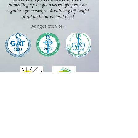
aanvulling op en geen vervanging van de
reguliere geneeswijze. Raadpleeg bij twijfel
altijd de behandelend arts!
Aangesloten bij:
Officieel distributeur van: