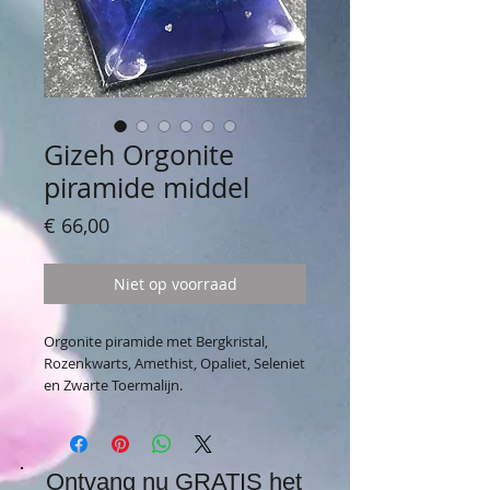
Gizeh Orgonite
piramide middel
Prijs
€ 66,00
Niet op voorraad
Orgonite piramide met Bergkristal,
Rozenkwarts, Amethist, Opaliet, Seleniet
en Zwarte Toermalijn.
Ontvang nu GRATIS het