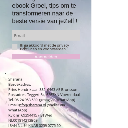
ebook Groei, tips om te
transformeren naar de
beste versie van jeZelf !
Ik ga akkoord met de privacy
richtlijnen en voorwaarden
Aanmelden
Sharana
Bezoekadres:
Prins Hendriklaan 382, 6443 AE Brunssum
Postadres: Teggert 54, 6367XN Voerendaal
Tel. 06-24 953 539 (graag via WhatsApp)
Email i
nfo@sharana.nl
(sneller via
WhatsApp)
KvK nr.
69394415
/ BTW-id
NL001814213B69
IBAN NL 94 KNAB
0259 0775 50