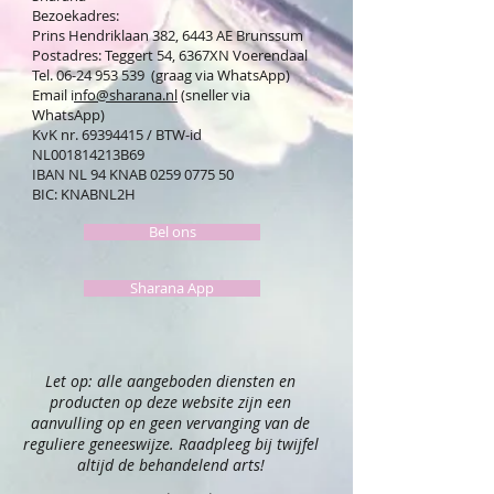
Bezoekadres:
Prins Hendriklaan 382, 6443 AE Brunssum
Postadres: Teggert 54, 6367XN Voerendaal
Tel. 06-24 953 539 (graag via WhatsApp)
Email i
nfo@sharana.nl
(sneller via
WhatsApp)
KvK nr.
69394415
/ BTW-id
NL001814213B69
IBAN NL 94 KNAB
0259 0775 50
BIC: KNABNL2H
Bel ons
Sharana App
Let op: alle aangeboden diensten en
producten op deze website zijn een
aanvulling op en geen vervanging van de
reguliere geneeswijze. Raadpleeg bij twijfel
altijd de behandelend arts!