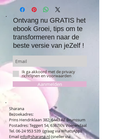
Ontvang nu GRATIS het
ebook Groei, tips om te
transformeren naar de
beste versie van jeZelf !
Ik ga akkoord met de privacy
richtlijnen en voorwaarden
Aanmelden
Sharana
Bezoekadres:
Prins Hendriklaan 382, 6443 AE Brunssum
Postadres: Teggert 54, 6367XN Voerendaal
Tel. 06-24 953 539 (graag via WhatsApp)
Email i
nfo@sharana.nl
(sneller via