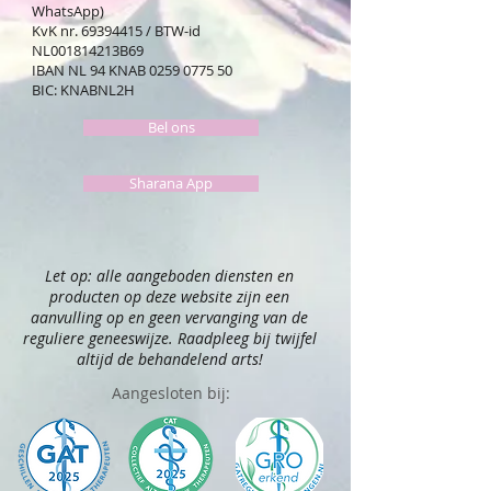
WhatsApp)
KvK nr.
69394415
/ BTW-id
NL001814213B69
IBAN NL 94 KNAB
0259 0775 50
BIC: KNABNL2H
Bel ons
Sharana App
Let op: alle aangeboden diensten en
producten op deze website zijn een
aanvulling op en geen vervanging van de
reguliere geneeswijze. Raadpleeg bij twijfel
altijd de behandelend arts!
Aangesloten bij: