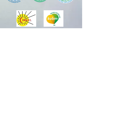
Officieel distributeur van:
Sharana is aangesloten bij Reiki Vereniging Cirkel,
Registratienummer M18/0961.
A
ls erkend alternatief therapeut en erkend
opleidingsinstituut is Sharana volgens de wet WKKGZ
aangesloten bij het CAT Collectief Alternatieve
Therapeuten, bij het BAT
Beroepsaansprakelijkheidsverzekering voor
alternatieve therapeuten
en bij het GAT Geschillen Alternatieve Therapeuten.