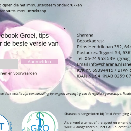
medicijnen die het immuunsysteem onderdrukken
anen/auto-immuunziekten)!
ebook Groei, tips
Sharana
Bezoekadres:
r de beste versie van
Prins Hendriklaan 382, 6
Postadres: Teggert 54, 63
Tel. 06-24 953 539 (graag
Aanmelden
Email i
nfo@sharana.nl
(sn
KvK nr. 69394415 / BTW-
lijnen en voorwaarden
IBAN NL 94 KNAB 02
op deze website zijn een aanvulling op en geen vervanging van de reguliere geneeswijze. Raadple
Sharana is aangesloten bij Reiki Vereniging
A
ls erkend alternatief therapeut en erkend 
WKKGZ aangesloten bij het CAT Collectief Al