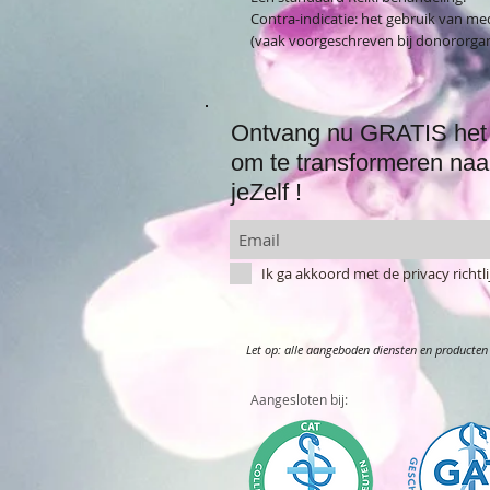
Contra-indicatie: het gebruik van 
(vaak voorgeschreven bij donororg
Ontvang nu GRATIS het 
om te transformeren naa
jeZelf !
Ik ga akkoord met de privacy richt
Let op: alle aangeboden diensten en producten 
Aangesloten bij: