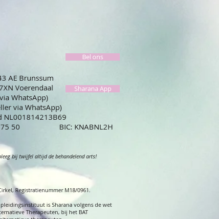
Bel ons
443 AE Brunssum
67XN Voerendaal
Sharana App
 via WhatsApp)
eller via WhatsApp)
id NL001814213B69
59 0775 50 BIC: KNABNL2H
eg bij twijfel altijd de behandelend arts!
 Cirkel, Registratienummer M18/0961.
opleidingsinstituut is Sharana volgens de wet
ternatieve Therapeuten, bij het BAT