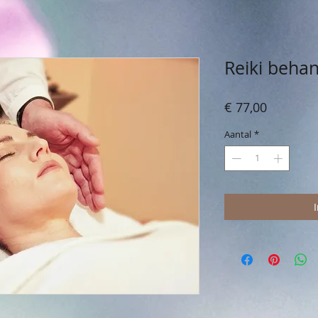
Reiki behan
Prijs
€ 77,00
Aantal
*