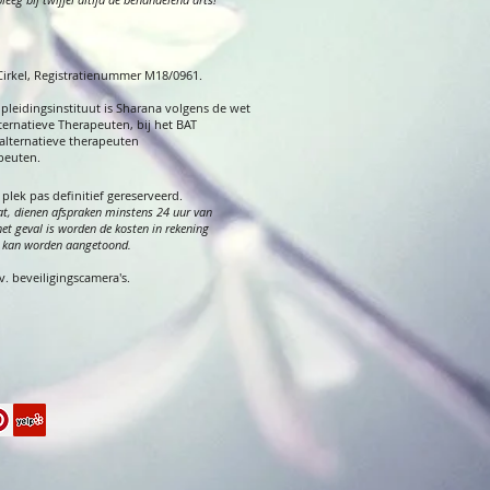
 Cirkel, Registratienummer M18/0961.
opleidingsinstituut is Sharana volgens de wet
ternatieve Therapeuten, bij het BAT
alternatieve therapeuten
apeuten.
e plek
pas
definitief gereserveerd.
t, dienen af
spraken minstens 24 uur van
het geval is worden de kosten in rekening
it kan worden aangetoond.
 beveiligingscamera's.