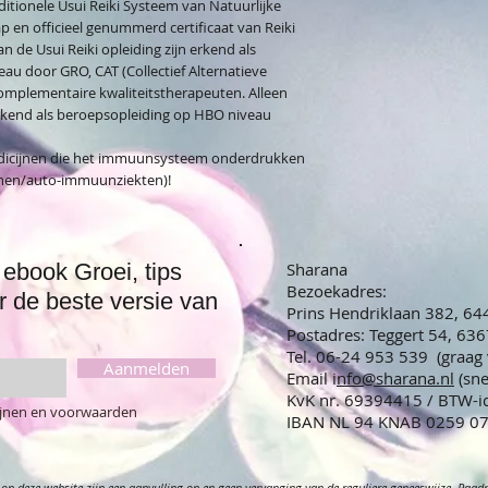
aditionele Usui Reiki Systeem van Natuurlijke
p en officieel genummerd certificaat van Reiki
n de Usui Reiki opleiding zijn erkend als
au door GRO, CAT (Collectief Alternatieve
omplementaire kwaliteitstherapeuten. Alleen
erkend als beroepsopleiding op HBO niveau
medicijnen die het immuunsysteem onderdrukken
anen/auto-immuunziekten)!
ebook Groei, tips
Sharana
Bezoekadres:
r de beste versie van
Prins Hendriklaan 382, 6
Postadres: Teggert 54, 63
Tel. 06-24 953 539 (graag
Aanmelden
Email i
nfo@sharana.nl
(sn
KvK nr. 69394415 / BTW-
lijnen en voorwaarden
IBAN NL 94 KNAB 02
op deze website zijn een aanvulling op en geen vervanging van de reguliere geneeswijze. Raadple