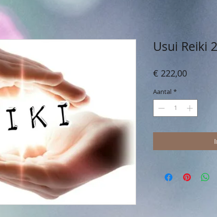
Usui Reiki 
Prijs
€ 222,00
Aantal
*