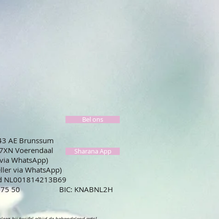
Bel ons
443 AE Brunssum
67XN Voerendaal
Sharana App
 via WhatsApp)
eller via WhatsApp)
id NL001814213B69
59 0775 50 BIC: KNABNL2H
eg bij twijfel altijd de behandelend arts!