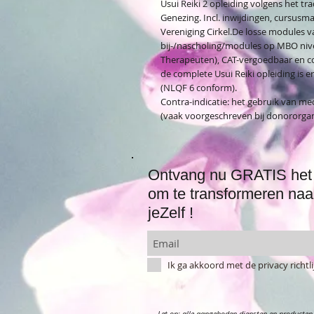
Usui Reiki 2 opleiding volgens het tr
Genezing. Incl. inwijdingen, cursusma
Vereniging Cirkel.De losse modules va
bij-/nascholing/modules op MBO nive
Therapeuten), CAT-vergoedbaar en c
de complete Usui Reiki opleiding is 
(NLQF 6 conform).​
Contra-indicatie: het gebruik van 
(vaak voorgeschreven bij donororg
Ontvang nu GRATIS het 
om te transformeren naa
jeZelf !
Ik ga akkoord met de privacy richt
Let op: alle aangeboden diensten en producten 