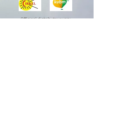
Officieel distributeur van:
Sharana is aangesloten bij Reiki Vereniging Cirkel,
Registratienummer M18/0961.
A
ls erkend alternatief therapeut en erkend
opleidingsinstituut is Sharana volgens de wet WKKGZ
aangesloten bij het CAT Collectief Alternatieve
Therapeuten, bij het BAT
Beroepsaansprakelijkheidsverzekering voor
alternatieve therapeuten
en bij het GAT Geschillen Alternatieve Therapeuten.
Let op:
Na ontvangst van (aan)betaling is de plek
pas
definitief gereserveerd.
Zoals in de algemene voorwaarde
n vermeld staat, dienen
af
spraken minstens 24 uur van