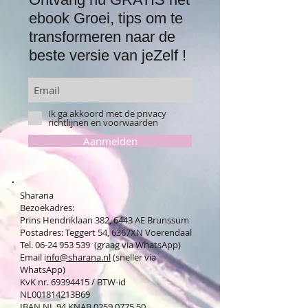
ebook Groei, tips om te
transformeren naar de
beste versie van jeZelf !
Ik ga akkoord met de privacy
richtlijnen en voorwaarden
Aanmelden
Sharana
Bezoekadres:
Prins Hendriklaan 382, 6443 AE Brunssum
Postadres: Teggert 54, 6367XN Voerendaal
Tel. 06-24 953 539 (graag via WhatsApp)
Email i
nfo@sharana.nl
(sneller via
WhatsApp)
KvK nr.
69394415
/ BTW-id
NL001814213B69
IBAN NL 94 KNAB
0259 0775 50