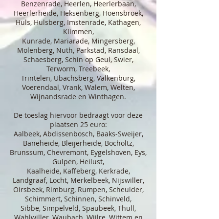
Benzenrade, Heerlen, Heerlerbaan,
Heerlerheide, Heksenberg, Hoensbroek,
Huls, Hulsberg, Imstenrade, Kathagen,
Klimmen,
Kunrade, Mariarade, Mingersberg,
Molenberg, Nuth, Parkstad, Ransdaal,
Schaesberg, Schin op Geul, Swier,
Terworm, Treebeek,
Trintelen, Ubachsberg, Valkenburg,
Voerendaal, Vrank, Walem, Welten,
Wijnandsrade en Winthagen.
De toeslag hiervoor bedraagt voor deze
plaatsen 25 euro:
Aalbeek, Abdissenbosch, Baaks-Sweijer,
Baneheide, Bleijerheide, Bocholtz,
Brunssum, Chevremont, Eygelshoven, Eys,
Gulpen, Heilust,
Kaalheide, Kaffeberg, Kerkrade,
Landgraaf, Locht, Merkelbeek, Nijswiller,
Oirsbeek, Rimburg, Rumpen, Scheulder,
Schimmert, Schinnen, Schinveld,
​Sibbe, Simpelveld, Spaubeek, Thull,
Wahlwiller, Waubach, Wijlre, Wittem en