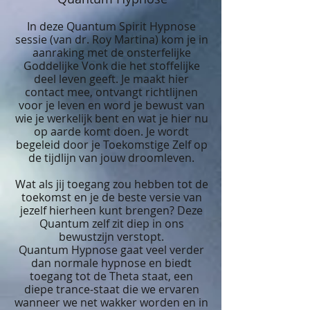
In deze Quantum Spirit Hypnose
sessie (van dr. Roy Martina) kom je in
aanraking met de onsterfelijke
Goddelijke Vonk die het stoffelijke
deel leven geeft. Je maakt hier
contact mee, ontvangt richtlijnen
voor je leven en word je bewust van
wie je werkelijk bent en wat je hier nu
op aarde komt doen. Je wordt
begeleid door je Toekomstige Zelf op
de tijdlijn van jouw droomleven.
Wat als jij toegang zou hebben tot de
toekomst en je de beste versie van
jezelf hierheen kunt brengen? Deze
Quantum zelf zit diep in ons
bewustzijn verstopt.
Quantum Hypnose gaat veel verder
dan normale hypnose en biedt
toegang tot de Theta staat, een
diepe trance-staat die we ervaren
wanneer we net wakker worden en in