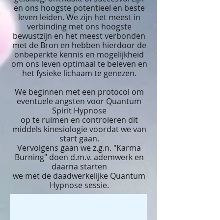
en ons hoogste potentieel en beste
leven leiden. We zijn het meest in
verbinding met ons hoogste
bewustzijn en het meest verbonden
met de Bron en hebben hierdoor de
onbeperkte kennis en mogelijkheid
om ons leven optimaal te beleven en
het fysieke lichaam te genezen.
We beginnen met een protocol om
eventuele angsten voor Quantum
Spirit Hypnose
op te ruimen en controleren dit
middels kinesiologie voordat we van
start gaan.
Vervolgens gaan we z.g.n. "Karma
Burning" doen d.m.v. ademwerk en
daarna starten
we met de daadwerkelijke Quantum
Hypnose sessie.