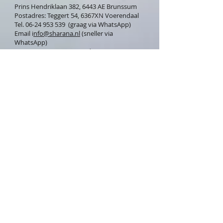
Prins Hendriklaan 382, 6443 AE Brunssum
Postadres: Teggert 54, 6367XN Voerendaal
Tel. 06-24 953 539 (graag via WhatsApp)
Email i
nfo@sharana.nl
(sneller via
WhatsApp)
KvK nr.
69394415
/ BTW-id
NL001814213B69
IBAN NL 94 KNAB
0259 0775 50
BIC: KNABNL2H
Bel ons
Sharana App
Let op: alle aangeboden diensten en
producten op deze website zijn een
aanvulling op en geen vervanging van de
reguliere geneeswijze. Raadpleeg bij twijfel
altijd de behandelend arts!
Aangesloten bij: