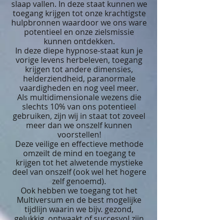
slaap vallen. In deze staat kunnen we
toegang krijgen tot onze krachtigste
hulpbronnen waardoor we ons ware
potentieel en onze zielsmissie
kunnen ontdekken
.
In deze diepe hypnose-staat kun je
vorige levens herbeleven, toegang
krijgen tot andere dimensies,
helderziendheid, paranormale
vaardigheden en nog veel meer.
Als multidimensionale wezens die
slechts 10% van ons potentieel
gebruiken, zijn wij in staat tot zoveel
meer d
an we onszelf kunnen
voorstellen!
Deze veilige en effectieve methode
omzeilt de mind en toegang te
krijgen tot het alwetende mystieke
deel van onszelf (ook wel het hogere
zelf genoemd).
Ook hebben we toegang tot het
Multiversum en de best mogelijke
tijdlijn waarin we bijv. gezond,
gelukkig, ontwaakt of succesvol zijn