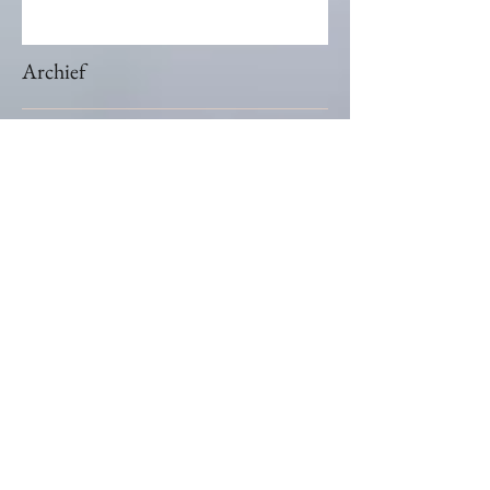
Mijn eerste bezoek aan de
Bosnische piramides
Archief
november 2025
(1)
1 post
januari 2024
(2)
2 posts
januari 2021
(1)
1 post
december 2020
(2)
2 posts
februari 2020
(1)
1 post
juni 2019
(1)
1 post
februari 2019
(1)
1 post
juni 2018
(1)
1 post
mei 2018
(1)
1 post
december 2017
(1)
1 post
november 2017
(1)
1 post
Zoek op Tags