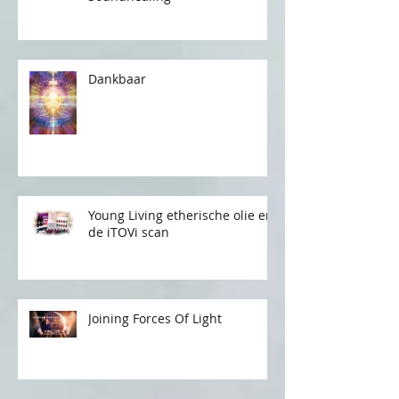
De kracht van klank in
Soundhealing
Dankbaar
Young Living etherische olie en
de iTOVi scan
Joining Forces Of Light