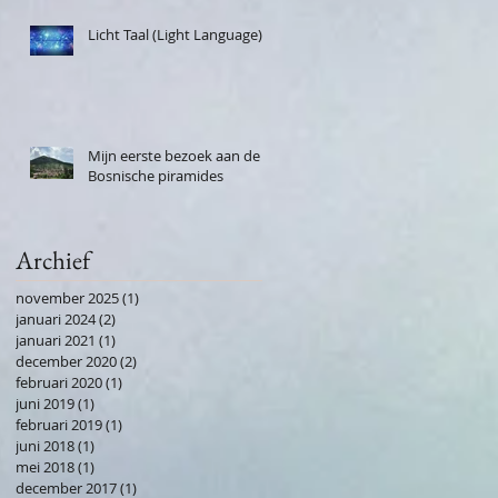
Licht Taal (Light Language)
Mijn eerste bezoek aan de
Bosnische piramides
Archief
november 2025
(1)
1 post
januari 2024
(2)
2 posts
januari 2021
(1)
1 post
december 2020
(2)
2 posts
februari 2020
(1)
1 post
juni 2019
(1)
1 post
februari 2019
(1)
1 post
juni 2018
(1)
1 post
mei 2018
(1)
1 post
december 2017
(1)
1 post