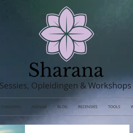
Sessies, Opleidingen & Workshops
COACHING
AGENDA
BLOG
RECENSIES
TOOLS