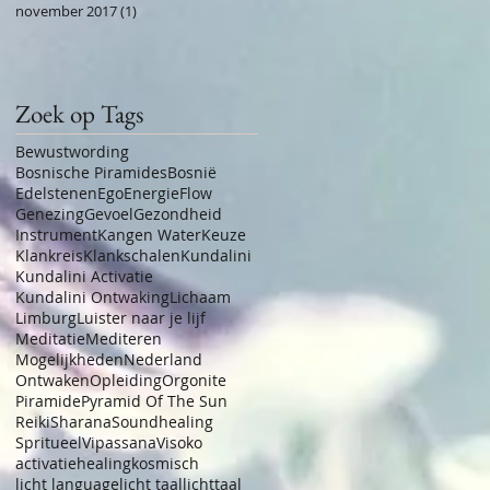
november 2017
(1)
1 post
Zoek op Tags
Bewustwording
Bosnische Piramides
Bosnië
Edelstenen
Ego
Energie
Flow
Genezing
Gevoel
Gezondheid
Instrument
Kangen Water
Keuze
Klankreis
Klankschalen
Kundalini
Kundalini Activatie
Kundalini Ontwaking
Lichaam
Limburg
Luister naar je lijf
Meditatie
Mediteren
Mogelijkheden
Nederland
Ontwaken
Opleiding
Orgonite
Piramide
Pyramid Of The Sun
Reiki
Sharana
Soundhealing
Spritueel
Vipassana
Visoko
activatie
healing
kosmisch
licht language
licht taal
lichttaal