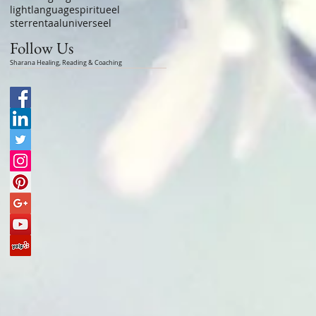
lightlanguage
spiritueel
sterrentaal
universeel
Follow Us
Sharana Healing, Reading & Coaching