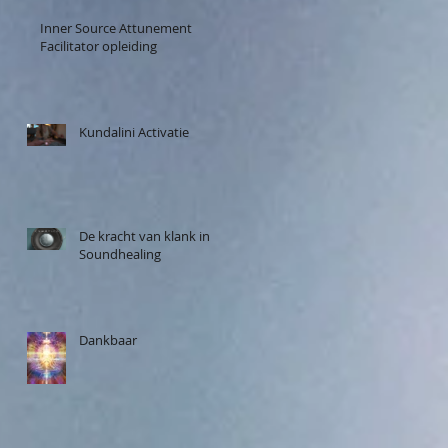
Inner Source Attunement
Facilitator opleiding
Kundalini Activatie
De kracht van klank in
Soundhealing
Dankbaar