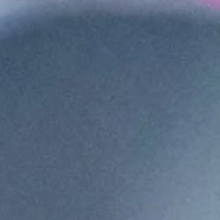
og
t
an