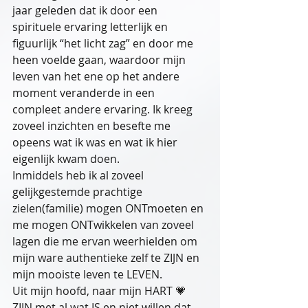
jaar geleden dat ik door een 
spirituele ervaring letterlijk en 
figuurlijk “het licht zag” en door me 
heen voelde gaan, waardoor mijn 
leven van het ene op het andere 
moment veranderde in een 
compleet andere ervaring. Ik kreeg 
zoveel inzichten en besefte me 
opeens wat ik was en wat ik hier 
eigenlijk kwam doen.
Inmiddels heb ik al zoveel 
gelijkgestemde prachtige 
zielen(familie) mogen ONTmoeten en 
me mogen ONTwikkelen van zoveel 
lagen die me ervan weerhielden om 
mijn ware authentieke zelf te ZIJN en 
mijn mooiste leven te LEVEN. 
Uit mijn hoofd, naar mijn HART 💗 
ZIJN met al wat IS en niet willen dat 