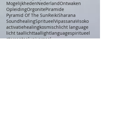
Mogelijkheden
Nederland
Ontwaken
Opleiding
Orgonite
Piramide
Pyramid Of The Sun
Reiki
Sharana
Soundhealing
Spritueel
Vipassana
Visoko
activatie
healing
kosmisch
licht language
licht taal
lichttaal
lightlanguage
spiritueel
sterrentaal
universeel
Follow Us
Ontvang nu GRATIS het
ebook Groei, tips om te
transformeren naar de
beste versie van jeZelf !
Ik ga akkoord met de privacy
richtlijnen en voorwaarden