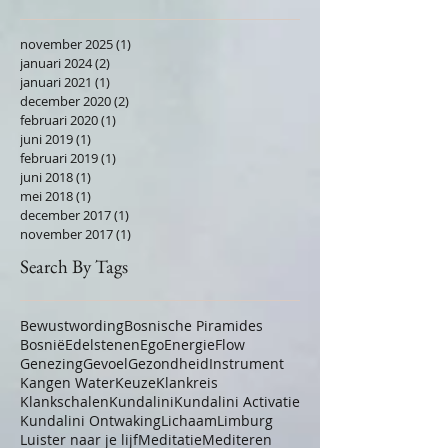
november 2025
(1)
1 post
januari 2024
(2)
2 posts
januari 2021
(1)
1 post
december 2020
(2)
2 posts
februari 2020
(1)
1 post
juni 2019
(1)
1 post
februari 2019
(1)
1 post
juni 2018
(1)
1 post
mei 2018
(1)
1 post
december 2017
(1)
1 post
november 2017
(1)
1 post
Search By Tags
Bewustwording
Bosnische Piramides
Bosnië
Edelstenen
Ego
Energie
Flow
Genezing
Gevoel
Gezondheid
Instrument
Kangen Water
Keuze
Klankreis
Klankschalen
Kundalini
Kundalini Activatie
Kundalini Ontwaking
Lichaam
Limburg
Luister naar je lijf
Meditatie
Mediteren