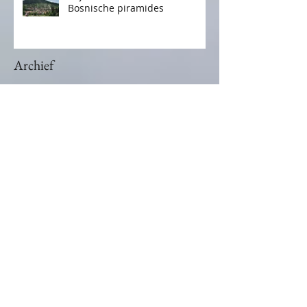
Mijn eerste bezoek aan de
Bosnische piramides
Archief
november 2025
(1)
1 post
januari 2024
(2)
2 posts
januari 2021
(1)
1 post
december 2020
(2)
2 posts
februari 2020
(1)
1 post
juni 2019
(1)
1 post
februari 2019
(1)
1 post
juni 2018
(1)
1 post
mei 2018
(1)
1 post
december 2017
(1)
1 post
november 2017
(1)
1 post
Zoek op Tags