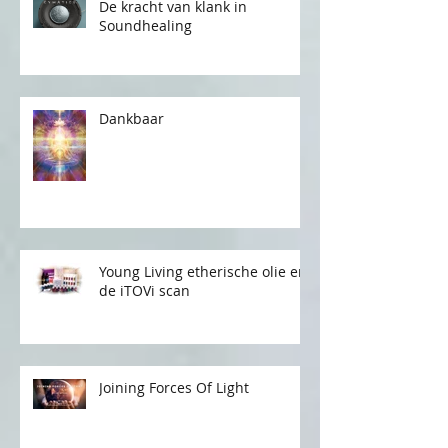
De kracht van klank in
Soundhealing
Dankbaar
Young Living etherische olie en
de iTOVi scan
Joining Forces Of Light