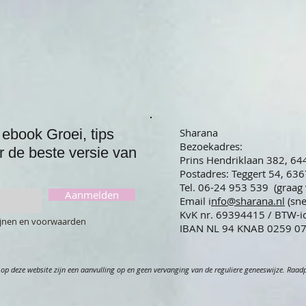
ebook Groei, tips
Sharana
Bezoekadres:
r de beste versie van
Prins Hendriklaan 382, 6
Postadres: Teggert 54, 63
Tel. 06-24 953 539 (graag
Aanmelden
Email i
nfo@sharana.nl
(sn
KvK nr. 69394415 / BTW-
lijnen en voorwaarden
IBAN NL 94 KNAB 02
op deze website zijn een aanvulling op en geen vervanging van de reguliere geneeswijze. Raadple