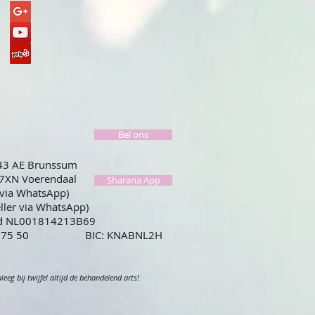
Bel ons
443 AE Brunssum
67XN Voerendaal
Sharana App
 via WhatsApp)
eller via WhatsApp)
id NL001814213B69
59 0775 50 BIC: KNABNL2H
eg bij twijfel altijd de behandelend arts!