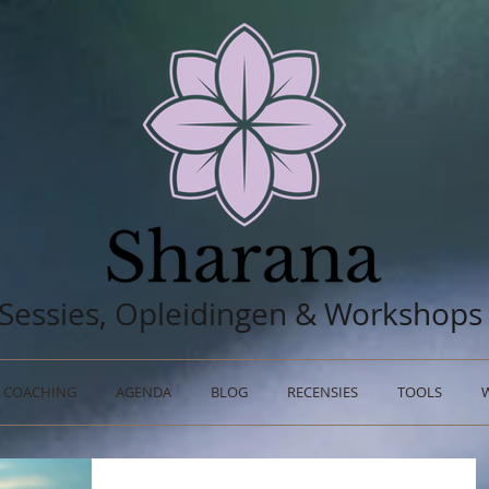
Sessies, Opleidingen & Workshops
COACHING
AGENDA
BLOG
RECENSIES
TOOLS