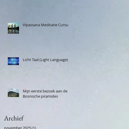
Vipassana Meditatie Cursus
Licht Taal (Light Language)
Mijn eerste bezoek aan de
Bosnische piramides
Archief
november 2025
(1)
1 post