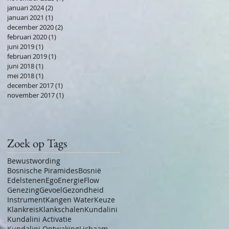
januari 2024
(2)
2 posts
januari 2021
(1)
1 post
december 2020
(2)
2 posts
februari 2020
(1)
1 post
juni 2019
(1)
1 post
februari 2019
(1)
1 post
juni 2018
(1)
1 post
mei 2018
(1)
1 post
december 2017
(1)
1 post
november 2017
(1)
1 post
Zoek op Tags
Bewustwording
Bosnische Piramides
Bosnië
Edelstenen
Ego
Energie
Flow
Genezing
Gevoel
Gezondheid
Instrument
Kangen Water
Keuze
Klankreis
Klankschalen
Kundalini
Kundalini Activatie
Kundalini Ontwaking
Lichaam