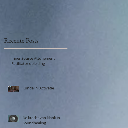
Recente Posts
Inner Source Attunement
Facilitator opleiding
Kundalini Activatie
De kracht van klank in
Soundhealing