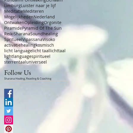
Limburg
Luister naar je lijf
Meditatie
Mediteren
Mogelijkheden
Nederland
Ontwaken
Opleiding
Orgonite
Piramide
Pyramid Of The Sun
Reiki
Sharana
Soundhealing
Spritueel
Vipassana
Visoko
activatie
healing
kosmisch
licht language
licht taal
lichttaal
lightlanguage
spiritueel
sterrentaal
universeel
Follow Us
Sharana Healing, Reading & Coaching